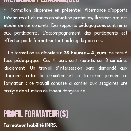
social
○ Formation dispensée en présentiel. Alternance d’apports
théoriques et de mises en situation pratiques, illustrées par des
études de cas concrets. Des supports pédagogiques sont remis
aux participants. L’accompagnement des participants est
effectué par le formateur tout au long du parcours.
○ La formation se déroule sur
28 heures – 4 jours,
de face à
face pédagogique. Ces 4 jours sont répartis sur 3 semaines
idéalement. Un travail d’intersession sera demandé aux
AFGSU Niveau 2 - [INITIALE]
stagiaires entre la deuxième et la troisième journée de
AFGSU Niveau 2 - [RECYCLAGE]
formation : ce travail consiste à confier aux stagiaires une
analyse de situation de travail dangereuse.
PROFIL FORMATEUR(S)
Demande de devis
Formateur habilité INRS.