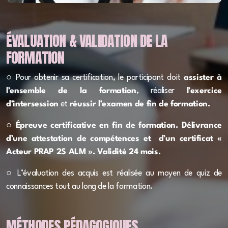
de bien-être de la personne âgée
Rôle et missions de l'IDE en EHPAD
ÉVALUATION & VALIDATION DE LA
Rôle et missions de l'aide-soignant(e) en EHPAD
FORMATION
Maîtriser les transmissions ciblées écrites et orales
○ P
our obtenir sa certification, le participant doit
assister à
en EHPAD
l’ensemble de la formation
, réaliser
l’exercice
d’intersession
et
réussir l’examen de fin de formation.
Concevoir, mettre en oeuvre, suivre et réévaluer un
P.A.P
○
Épreuve certificative en fin de formation. Délivrance
d’une attestation de compétences et
d’un certificat «
Secret professionnel et discrétion dans le secteur
Acteur PRAP 2S ALM ». Validité 24 mois.
du domicile
○ L’évaluation des acquis est réalisée au moyen de quiz de
La bientraitance des personnes âgées à domicile
connaissances tout au long de la formation.
Construire et piloter le P.A.P à domicile
MÉTHODES PÉDAGOGIQUES
1_Ergonomie, gestes et postures - secteur médico-