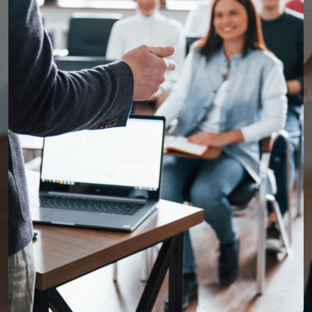
L'échelle EPADE pour évaluer l'intensité des troubles
psycho-comportementaux
Accompagner et gérer les troubles psycho-
comportementaux en EHPAD
Quels outils pour les aides à domicile afin de gérer
les troubles psychiques ?
Gérer son stress et ses émotions efficacement
Sensibilisation des acteurs du domicile aux Troubles
du Spectre Autistique (TSA)
Travailler en ESSMS
Devenir ASH qualifié - Soins d'hygiène, de confort et