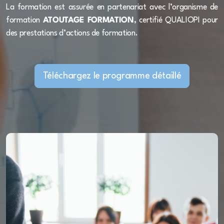
La formation est assurée en partenariat avec l’organisme de
Devenir référent hygiène en ESSMS
formation
ATOUTAGE FORMATION
, certifié QUALIOPI pour
des prestations d’actions de formation.
Maîtriser les techniques de bionettoyage
Hygiène bucco-dentaire de la personne âgée
Téléchargez le programme détaillé
PRAP2S ALM
Sauveteur secouriste du travail (SST)
Les règles de sécurisation du médicament en ESSMS
Aides techniques et mobilisation
Troubles psychiques et santé mentale
L'échelle EPADE : un nouvel outil pour évaluer le
pathos