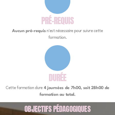
Initiation à l'hypnose et communication
thérapeutique
PRÉ-REQUIS
Communication, posture et bientraitance
Aucun pré-requis
n'est nécessaire pour suivre cette
La bientraitance des personnes âgées
formation.
Devenir référent bientraitance
Initiation à la méthode FALC
Communication bienveillante et techniques d'écoute
DURÉE
active
Cette formation dure
4 journées de 7h00, soit 28h00 de
Maladie d'Alzheimer : comment mieux
formation au total.
communiquer ?
OBJECTIFS PÉDAGOGIQUES
Savoir gérer et réagir face à une personne agressive