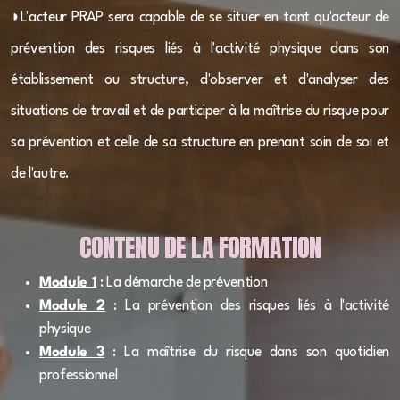
◗L'acteur PRAP sera capable de se situer en tant qu'acteur de
Coopération entre aidants, aidés et professionnels
dans le secteur du domicile
prévention des risques liés à l'activité physique dans son
établissement ou structure, d'observer et d'analyser des
Évaluation HAS et démarche qualité
situations de travail et de participer à la maîtrise du risque pour
Devenir évaluateur des ESSMS
sa prévention et celle de sa structure en prenant soin de soi et
Analyser les 18 critères impératifs et éléments de
de l'autre.
preuve attendus
CONTENU DE LA FORMATION
Préparer son évaluation HAS : les fondamentaux
Se préparer à l'évaluation HAS critère par critère et
Module 1
: La démarche de prévention
éléments de preuves
Module 2
:
La prévention des risques liés à l'activité
physique
Devenir réferent qualité en ESSMS
Module 3
: La maîtrise du risque dans son quotidien
professionnel
Hygiène, prévention et sécurité en ESSMS